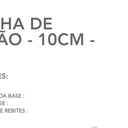
LHA DE
ÃO - 10CM -
S:
A BASE :
E :
 REBITES :