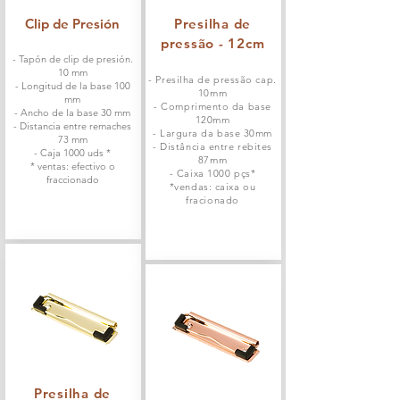
Clip de Presión
Presilha de
pressão - 12cm
- Tapón de clip de presión.
10 mm
- Presilha de pressão cap.
- Longitud de la base 100
10mm
mm
- Comprimento da base
- Ancho de la base 30 mm
120mm
- Distancia entre remaches
- Largura da base 30mm
73 mm
- Distância entre rebites
- Caja 1000 uds *
87mm
* ventas: efectivo o
- Caixa 1000 pçs*
fraccionado
*vendas: caixa ou
fracionado
Presilha de