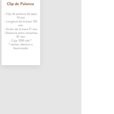
Clip de Palanca
​
- Clip de palanca de tapa.
10 mm
- Longitud de la base 100
mm
- Ancho de la base 31 mm
- Distancia entre remaches
87 mm
- Caja 1000 uds *
* ventas: efectivo o
fraccionado