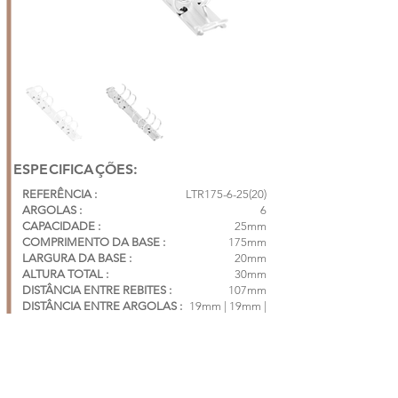
ESPECIFICAÇÕES:
REFERÊNCIA :
LTR175-6-25(20)
ARGOLAS :
6
CAPACIDADE :
25mm
COMPRIMENTO DA BASE :
175mm
LARGURA DA BASE :
20mm
ALTURA TOTAL :
30mm
DISTÂNCIA ENTRE REBITES :
107mm
DISTÂNCIA ENTRE ARGOLAS :
19mm | 19mm |
51mm | 19mm |
19mm
CAIXA COM 250PÇS*
*vendas: caixa ou fracionado