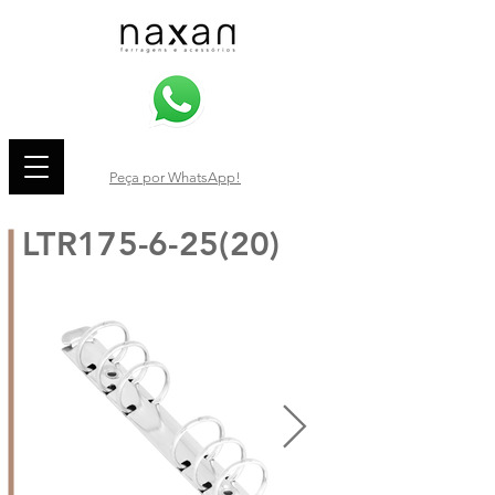
Peça por WhatsApp!
LTR175-6-25(20)