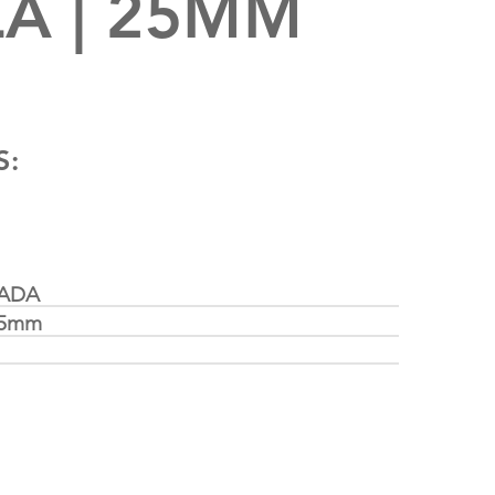
A | 25MM
S:
LADA
25mm