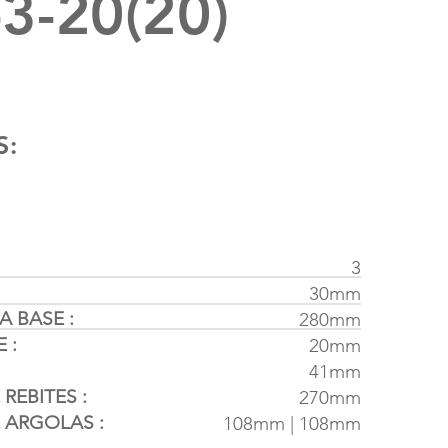
3-20(20)
S:
3
30mm
 BASE :
280mm
 :
20mm
41mm
REBITES :
270mm
 ARGOLAS :
108mm | 108mm